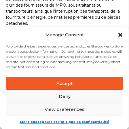
d’un des fournisseurs de MPO, sous-traitants ou
transporteurs, ainsi que l’interruption des transports, de la
fourniture d’énergie, de matières premières ou de pièces
détachées.
Manage Consent
To provide the best experiences, we use technologies like cookies to store
Article 19 – Dispositions diverses
and/or access device information. Consenting to these technologies will
Si l’une quelconque des clauses des présentes conditions
allow us to process data such as browsing behavior or unique IDs on
générales s’avère non valable ou inopposable en vertu
this site. Not consenting or withdrawing consent, may adversely affect
d’une loi ou d’un règlement ou à la suite d’une décision
certain features and functions.
exécutoire d’une juridiction ou d’une autorité
administrative compétente, cette clause sera réputée non
Accept
écrite et le reste du contrat conservera son plein effet.
Deny
Les présentes CGV annulent et remplacent toutes les
précédentes CGV de MPO.
View preferences
Mentions légales et Politique de confidentialité
Article 20 – Élections de for et de droit